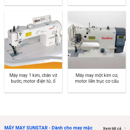
hàng dày KM-1640BL-7
dày KM-640BL
Máy may 1 kim, chân vịt
Máy may một kim cơ,
bước, motor điện tử, ổ
motor liền trục cơ cấu
lớn, đòn dài, cắt chỉ tự
đẩy đồng bộ, cắt chỉ tự
động, dùng cho hàng dày
động, ổ lớn, ổ ngữa –
KM-640BL-7
dùng cho hàng trung bình
và dày KM-5710B
MÁY MAY SUNSTAR - Dành cho may mặc
Xem tất cả