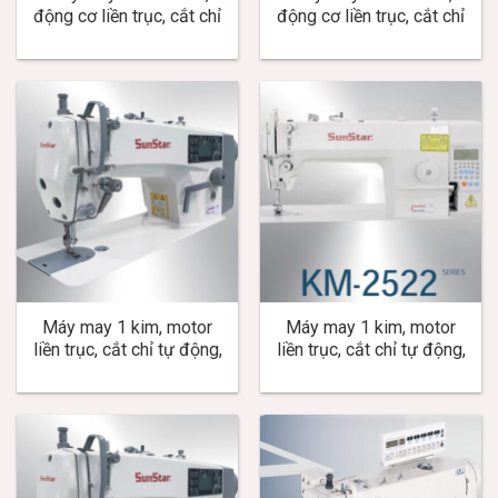
động cơ liền trục, cắt chỉ
động cơ liền trục, cắt chỉ
tự động, nâng chân vịt tự
tự động, nâng chân vịt tự
động, cắt chỉ dưới ngắn,
động, cắt chỉ dưới ngắn,
dùng cho hàng mỏng,
dùng cho hàng trung bình,
trung bình KM-3520MG
dày KM-3520MB
Máy may 1 kim, motor
Máy may 1 kim, motor
liền trục, cắt chỉ tự động,
liền trục, cắt chỉ tự động,
nâng chân vịt tự động, cắt
nâng chân vịt tự động,
chỉ dưới ngắn, dùng cho
dùng cho hàng mỏng và
hàng mỏng và trung bình
trung bình KM-2522A
KM-2532A