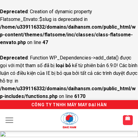
Deprecated
: Creation of dynamic property
Flatsome_Envato::$slug is deprecated in
/home/u339116332/domains/daihansm.com/public_html/w
p-content/themes/flatsome/inc/classes/class-flatsome-
envato.php
on line
47
Deprecated
: Function WP_Dependencies->add_data() được
gọi với một tham số đã bị
loại bỏ
kể từ phiên bản 6.9.0! Các bình
luận có điều kiện của IE bị bỏ qua bởi tất cả các trình duyệt được
hỗ trợ. in
/home/u339116332/domains/daihansm.com/public_html/w
p-includes/functions.php
on line
6170
S
CÔNG TY TNHH MÁY MAY ĐẠI HÀN
k
i
p
t