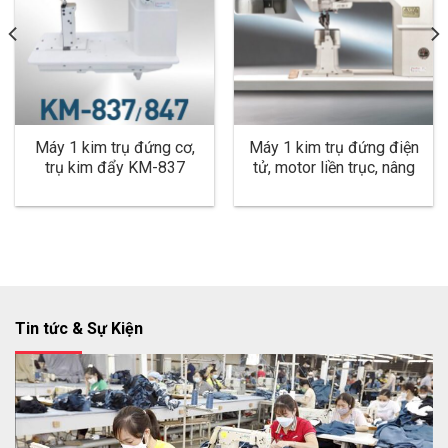
Máy 1 kim trụ đứng cơ,
Máy 1 kim trụ đứng điện
trụ kim đẩy KM-837
tử, motor liền trục, nâng
chân vịt tự động, chân vịt
bánh xe, dùng cho may
Giày KM-958-7D
Tin tức & Sự Kiện