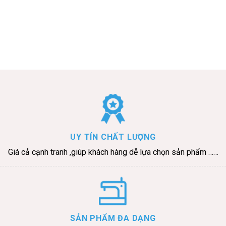
o
c
o
n
t
e
n
t
UY TÍN CHẤT LƯỢNG
Giá cả cạnh tranh ,giúp khách hàng dễ lựa chọn sản phẩm ……
SẢN PHẨM ĐA DẠNG