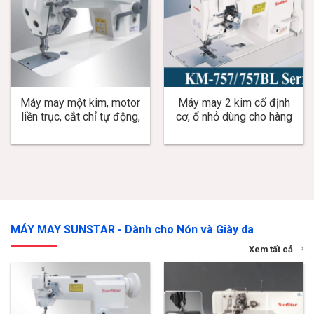
Máy may một kim, motor
Máy may 2 kim cố định
liền trục, cắt chỉ tự động,
cơ, ổ nhỏ dùng cho hàng
nâng chân vịt tự động, cắt
mỏng và trung bình KM-
chỉ dưới ngắn dùng cho
757
hàng trung bình, dày KM-
2532A-SC
MÁY MAY SUNSTAR - Dành cho Nón và Giày da
Xem tất cả