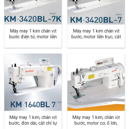
Máy may 1 kim chân vịt
Máy may 1 kim chân vịt
bước điện tử, motor liền
bước, motor liền trục, cắt
trục, cắt chỉ tự động, nâng
chỉ tự động, ổ lớn, dùng
chân vịt tự động, dùng
cho hàng dày KM-
cho hàng dày KM-
3420BL-7
3420BL-7K
Máy may 1 kim, chân vịt
Máy may 1 kim, chân vịt
bước, đòn dài, cắt chỉ tự
bước, motor cơ, ổ lớn,
động, ổ lớn dùng cho
đòn dài, dùng cho hàng